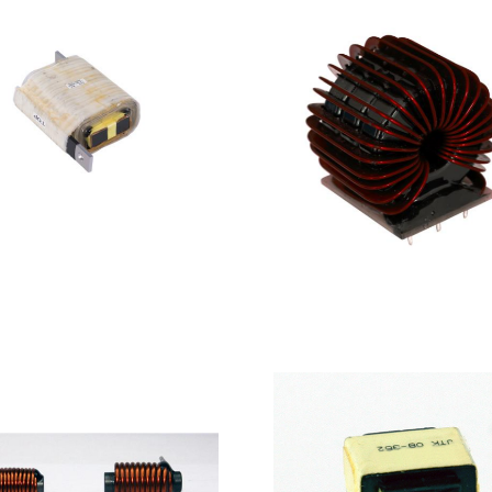
电抗器
扁线电感