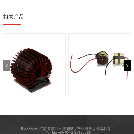
相关产品
扁线电感
光伏类电感系列
Address:
江苏省 苏州市 苏相漕湖产业园 周思墩路41号
TEL:
+86 0512 88185988